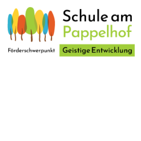
Anschrift
Schule am Pappelhof
Ketschendorfer Weg 21
12683 Berlin
Telefon
030 549795 90
E-Mail
info@pappelhof.schule.berlin.de