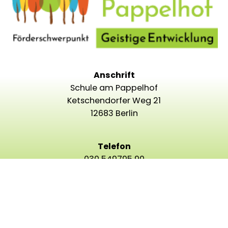
Anschrift
Schule am Pappelhof
Ketschendorfer Weg 21
12683 Berlin
Telefon
030 549795 90
E-Mail
info@pappelhof.schule.berlin.de
Schule am Pappelhof
•
Impressum
•
Datenschutz