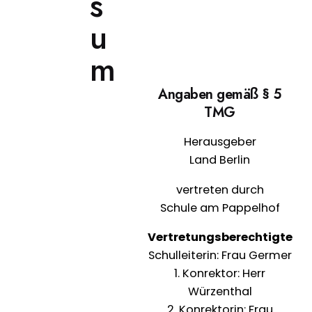
s
u
m
Angaben gemäß § 5
TMG
Herausgeber
Land Berlin
vertreten durch
Schule am Pappelhof
Vertretungsberechtigte
Schulleiterin: Frau Germer
1. Konrektor: Herr
Würzenthal
2. Konrektorin: Frau