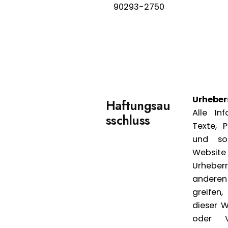
90293-2750
Urheber
Haftungsau
Alle In
sschluss
Texte, 
und so
Websi
Urheberr
andere
greifen
dieser W
oder V