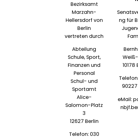
Bezirksamt
Marzahn-
Senatsv
Hellersdorf von
ng für B
Berlin
Jugen
vertreten durch
Fami
Abteilung
Bernh
Schule, Sport,
Weiß-S
Finanzen und
10178 
Personal
Telefon
Schul- und
90227
Sportamt
Alice-
eMail:
p
Salomon-Platz
nbjf.be
3
12627 Berlin
Telefon:
030